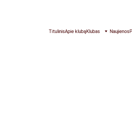
NEMOKAMOS TRENIRUOTĖS VISĄ VASARĄ
Titulinis
Apie klubą
Klubas
Naujienos
P
2/19/2026