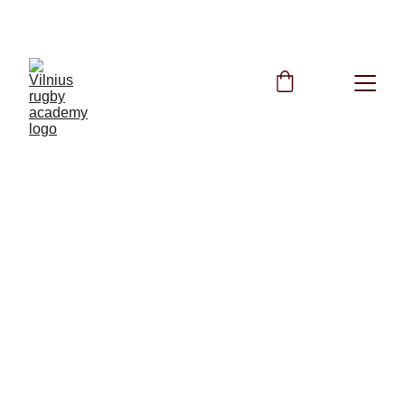
NEMOKAMOS TRENIRUOTĖS VISĄ VASARĄ
10/15/2024