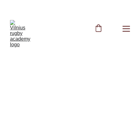
NEMOKAMOS TRENIRUOTĖS VISĄ VASARĄ
8/11/2025
1 min skaitymo