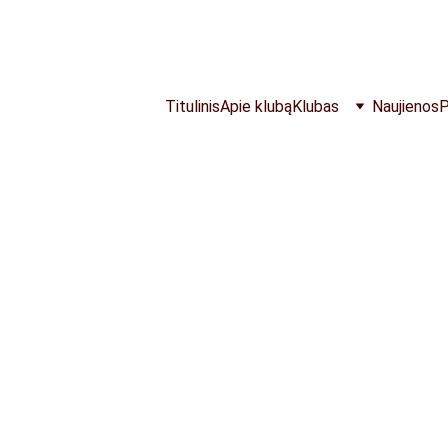
NEMOKAMOS TRENIRUOTĖS VISĄ VASARĄ
Titulinis
Apie klubą
Klubas
Naujienos
P