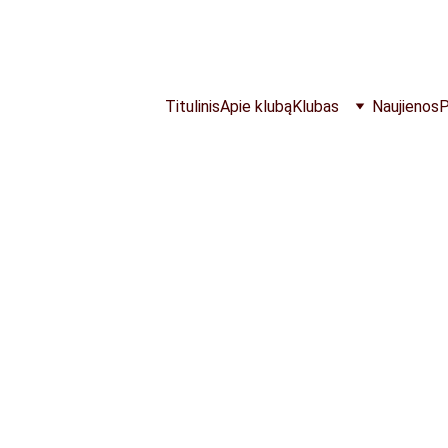
NEMOKAMOS TRENIRUOTĖS VISĄ VASARĄ
Titulinis
Apie klubą
Klubas
Naujienos
P