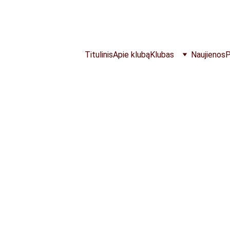
NEMOKAMOS TRENIRUOTĖS VISĄ VASARĄ
Titulinis
Apie klubą
Klubas
Naujienos
P
10/21/2025